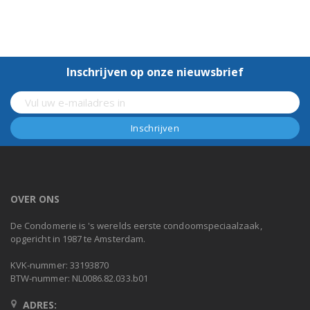
Inschrijven op onze nieuwsbrief
OVER ONS
De Condomerie is 's werelds eerste condoomspeciaalzaak,
opgericht in 1987 te Amsterdam.
KVK-nummer: 33193870
BTW-nummer: NL0086.82.033.b01
ADRES: