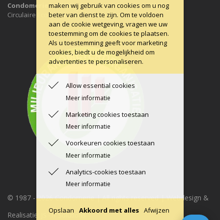
maken wij gebruik van cookies om u nog
Condomerie is 100% CO2-neutraal, al sinds 2011
beter van dienst te zijn. Om te voldoen
Circulaire Economie ons uitgangspunt.
aan de cookie wetgeving, vragen we uw
toestemming om de cookies te plaatsen.
Als u toestemming geeft voor marketing
cookies, biedt u de mogelijkheid om
advertenties te personaliseren.
Allow essential cookies
Meer informatie
Marketing cookies toestaan
Meer informatie
Voorkeuren cookies toestaan
Meer informatie
Analytics-cookies toestaan
Meer informatie
© 1987 -
2026 Condomerie | All rights reserved | Webdesign &
Opslaan
Akkoord met alles
Afwijzen
Realisatie:
JS - IT Solutions