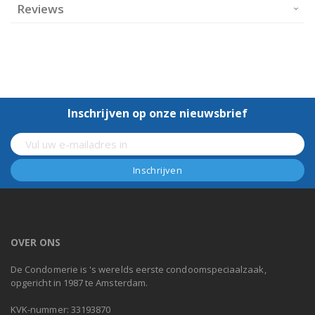
Reviews
Inschrijven op onze nieuwsbrief
OVER ONS
De Condomerie is 's werelds eerste condoomspeciaalzaak,
opgericht in 1987 te Amsterdam.
KVK-nummer: 33193870