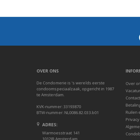
OVER ONS
INFOR
De Condomerie is 's werelds eerste
Over o
condoomspeciaalzaak, opgericht in 1987
Vacatu
te Amsterdam.
Contac
Betalin
KVK-nummer: 33193870
Ruilen 
BTW-nummer: NL0086.82.033.b01
Privacy
ADRES:
Algeme
Warmoesstraat 141
Condob
1012JB Amsterdam