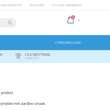
KLANTENSERVICE
INLOGGEN
ACCOUNT AANMAKEN
producten
0
Cart
Search
CONDOMOLOGIE
EN
CO2 NEUTRAAL
Sinds 2011.
t product
ijmiddel met aardbei-smaak.