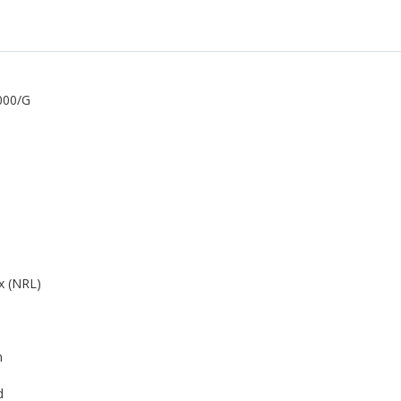
000/G
x (NRL)
n
d