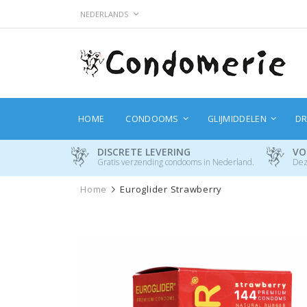
Ga
TAAL
NEDERLANDS
naar
de
inhoud
HOME
CONDOOMS
GLIJMIDDELEN
DR
DISCRETE LEVERING
VO
Gratis verzending condooms in Nederland.
Dez
Home
Euroglider Strawberry
Ga
naar
het
einde
van
de
afbeeldingen-