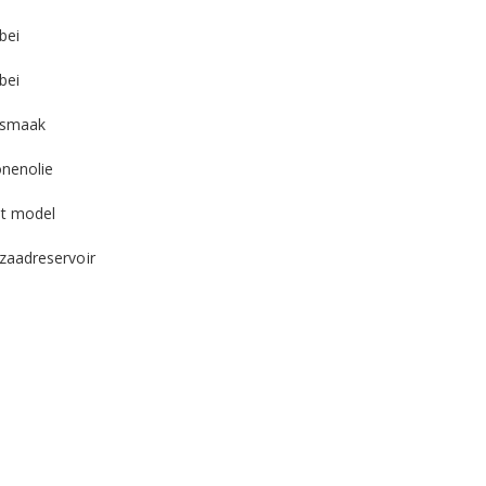
bei
bei
 smaak
onenolie
t model
zaadreservoir