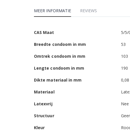
MEER INFORMATIE
REVIEWS
Meer
CAS Maat
5/5/
informatie
Breedte condoom in mm
53
Omtrek condoom in mm
103
Lengte condoom in mm
190
Dikte materiaal in mm
0,08
Materiaal
Late
Latexvrij
Nee
Structuur
Gee
Kleur
Roo