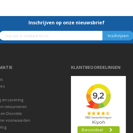
Inschrijven op onze nieuwsbrief
MATIE
KLANTBEOORDELINGEN
ns
res
t
g en Levering
en retourneren
 en Discretie
ne voorwaarden
log