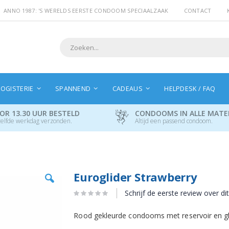
ANNO 1987: 'S WERELDS EERSTE CONDOOM SPECIAALZAAK
CONTACT
Search
OGISTERIE
SPANNEND
CADEAUS
HELPDESK / FAQ
OR 13.30 UUR BESTELD
CONDOOMS IN ALLE MAT
elfde werkdag verzonden.
Altijd een passend condoom.
Ga
Euroglider Strawberry
naar
het
Schrijf de eerste review over di
begin
van
Rood gekleurde condooms met reservoir en gl
de
afbeeldingen-