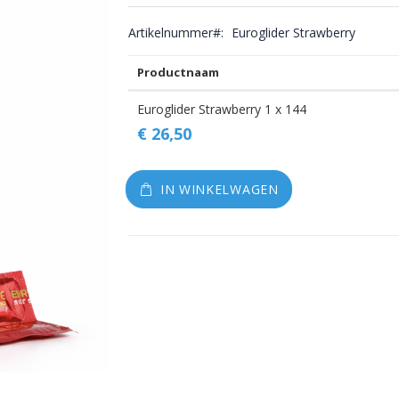
gallerij
Artikelnummer
Euroglider Strawberry
Productnaam
Gegroepeerde
Euroglider Strawberry 1 x 144
productitems
€ 26,50
IN WINKELWAGEN