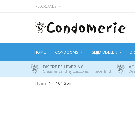
Ga
TAAL
NEDERLANDS
naar
de
inhoud
HOME
CONDOOMS
GLIJMIDDELEN
DR
DISCRETE LEVERING
VO
Gratis verzending condooms in Nederland.
Dez
Home
H104 Spin
Ga
naar
het
einde
van
de
afbeeldingen-