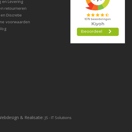
g en Levering
en retourneren
 en Discretie
ne voorwaarden
log
Webdesign & Realisatie:
JS - IT Solutions