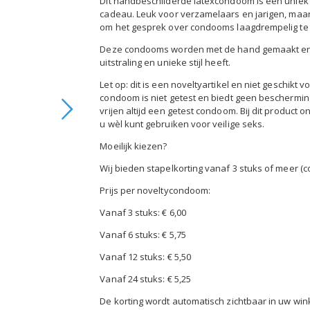
Dit handbeschilderde latexcondoom is een uniek 
gallerij
cadeau. Leuk voor verzamelaars en jarigen, maar 
om het gesprek over condooms laagdrempelig te 
Deze condooms worden met de hand gemaakt en 
uitstraling en unieke stijl heeft.
Let op: dit is een noveltyartikel en niet geschikt
condoom is niet getest en biedt geen beschermin
vrijen altijd een getest condoom. Bij dit product 
u wèl kunt gebruiken voor veilige seks.
Moeilijk kiezen?
Wij bieden stapelkorting vanaf 3 stuks of meer (c
Prijs per noveltycondoom:
Vanaf 3 stuks: € 6,00
Vanaf 6 stuks: € 5,75
Vanaf 12 stuks: € 5,50
Vanaf 24 stuks: € 5,25
De korting wordt automatisch zichtbaar in uw wi