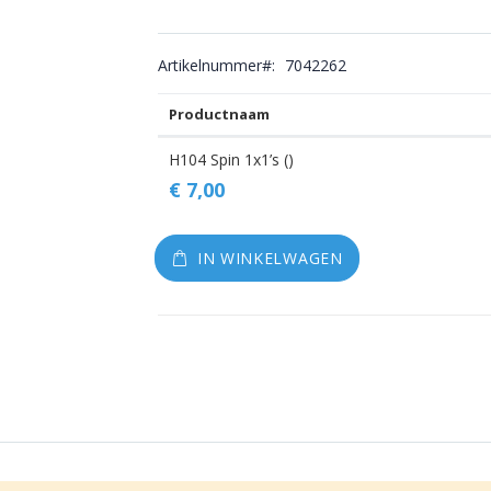
Artikelnummer
7042262
Productnaam
Gegroepeerde
H104 Spin 1x1’s ()
productitems
€ 7,00
IN WINKELWAGEN