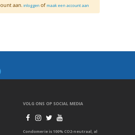
count aan.
of
inloggen
maak een account aan
VOLG ONS OP SOCIAL MEDIA
Condomerie is 100% CO2-neutraal, al