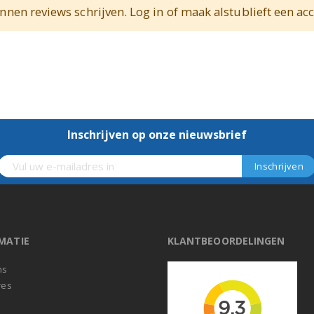
nnen reviews schrijven. Log in of maak alstublieft een ac
Inschrijven op onze nieuwsbrief
MATIE
KLANTBEOORDELINGEN
ns
res
t