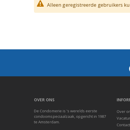
Alleen geregistreerde gebruikers ku
OVER ONS
INFOR
De Condomerie is 's werelds eerste
Over o
condoomspeciaalzaak, opgericht in 1987
Vacatu
te Amsterdam.
Contac