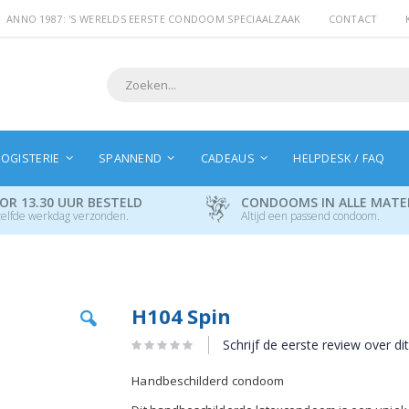
ANNO 1987: 'S WERELDS EERSTE CONDOOM SPECIAALZAAK
CONTACT
Search
OGISTERIE
SPANNEND
CADEAUS
HELPDESK / FAQ
OR 13.30 UUR BESTELD
CONDOOMS IN ALLE MAT
elfde werkdag verzonden.
Altijd een passend condoom.
Ga
H104 Spin
naar
het
Schrijf de eerste review over di
begin
van
Handbeschilderd condoom
de
afbeeldingen-