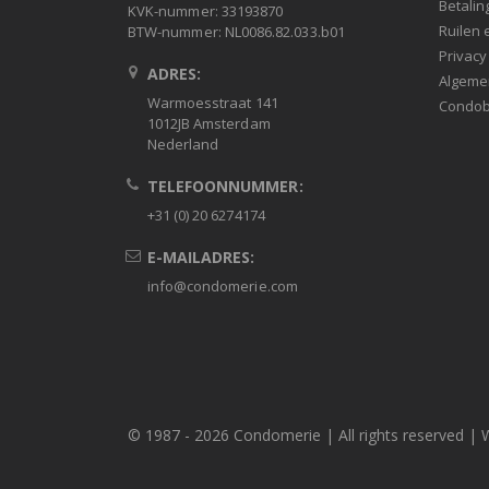
Betalin
KVK-nummer: 33193870
Ruilen 
BTW-nummer: NL0086.82.033.b01
Privacy
ADRES:
Algeme
Warmoesstraat 141
Condob
1012JB Amsterdam
Nederland
TELEFOONNUMMER:
+31 (0) 20 6274174
E-MAILADRES:
info@condomerie.com
© 1987 -
2026 Condomerie | All rights reserved | 