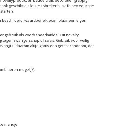
noveltyproduct en bedoeld als decoratief grappig
ook geschikt als leuke ijsbreker bij safe-sex educatie
starten.
beschilderd, waardoor elk exemplaar een eigen
 voor gebruik als voorbehoedmiddel. Dit novelty
g tegen zwangerschap of soa’s. Gebruik voor veilig
ontvangt u daarom altijd gratis een getest condoom, dat
ombineren mogelijk).
nkelmandje.