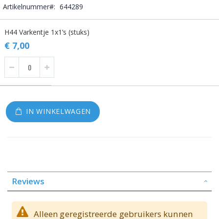
Artikelnummer
644289
Gegroepeerde
H44 Varkentje 1x1’s (stuks)
productitems
€ 7,00
IN WINKELWAGEN
Reviews
Alleen geregistreerde gebruikers kunnen