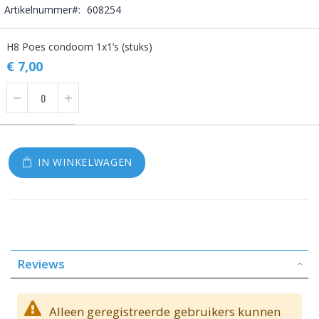
Artikelnummer
608254
Gegroepeerde
H8 Poes condoom 1x1’s (stuks)
productitems
€ 7,00
IN WINKELWAGEN
Reviews
Alleen geregistreerde gebruikers kunnen