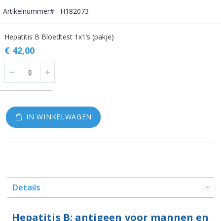
Artikelnummer
H182073
Gegroepeerde
Hepatitis B Bloedtest 1x1’s (pakje)
productitems
€ 42,00
IN WINKELWAGEN
Details
Hepatitis B; antigeen voor mannen en