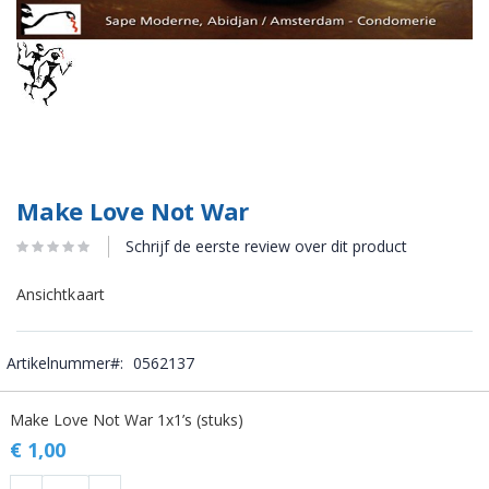
Make Love Not War
Schrijf de eerste review over dit product
Ansichtkaart
Artikelnummer
0562137
Gegroepeerde
Make Love Not War 1x1’s (stuks)
productitems
€ 1,00