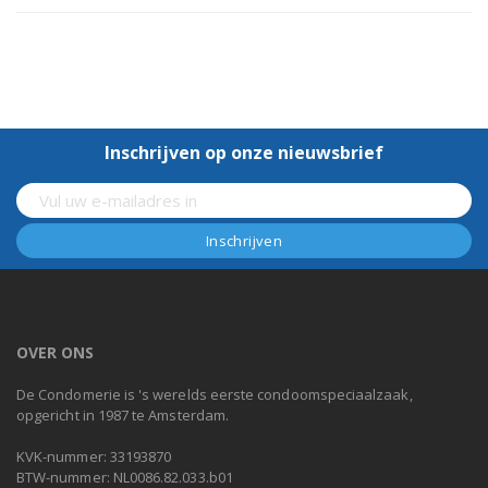
Inschrijven op onze nieuwsbrief
OVER ONS
De Condomerie is 's werelds eerste condoomspeciaalzaak,
opgericht in 1987 te Amsterdam.
KVK-nummer: 33193870
BTW-nummer: NL0086.82.033.b01