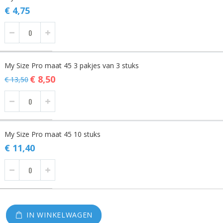
€ 4,75
My Size Pro maat 45 3 pakjes van 3 stuks
Special
€ 8,50
€ 13,50
Price
My Size Pro maat 45 10 stuks
€ 11,40
IN WINKELWAGEN