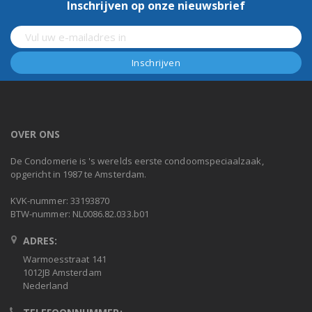
Inschrijven op onze nieuwsbrief
OVER ONS
De Condomerie is 's werelds eerste condoomspeciaalzaak,
opgericht in 1987 te Amsterdam.
KVK-nummer: 33193870
BTW-nummer: NL0086.82.033.b01
ADRES:
Warmoesstraat 141
1012JB Amsterdam
Nederland