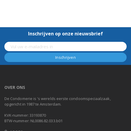
Inschrijven op onze nieuwsbrief
OVER ONS
De Condomerie is 's werelds eerste condoomspeciaalzaak,
opgericht in 1987 te Amsterdam.
KVK-nummer: 33193870
BTW-nummer: NL0086.82.033.b01