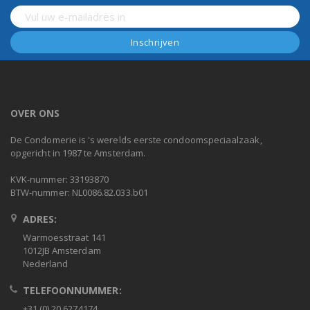
OVER ONS
De Condomerie is 's werelds eerste condoomspeciaalzaak,
opgericht in 1987 te Amsterdam.
KVK-nummer: 33193870
BTW-nummer: NL0086.82.033.b01
ADRES:
Warmoesstraat 141
1012JB Amsterdam
Nederland
TELEFOONNUMMER:
+31 (0) 20 6274174