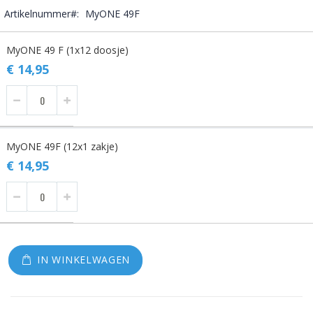
Artikelnummer
MyONE 49F
Gegroepeerde
MyONE 49 F (1x12 doosje)
productitems
€ 14,95
MyONE 49F (12x1 zakje)
€ 14,95
IN WINKELWAGEN