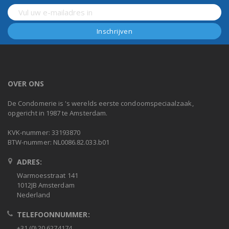
OVER ONS
De Condomerie is 's werelds eerste condoomspeciaalzaak,
opgericht in 1987 te Amsterdam.
KVK-nummer: 33193870
BTW-nummer: NL0086.82.033.b01
ADRES:
Warmoesstraat 141
1012JB Amsterdam
Nederland
TELEFOONNUMMER:
+31 (0) 20 6274174