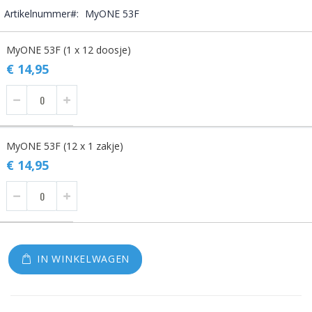
Artikelnummer
MyONE 53F
Gegroepeerde
MyONE 53F (1 x 12 doosje)
productitems
€ 14,95
MyONE 53F (12 x 1 zakje)
€ 14,95
IN WINKELWAGEN