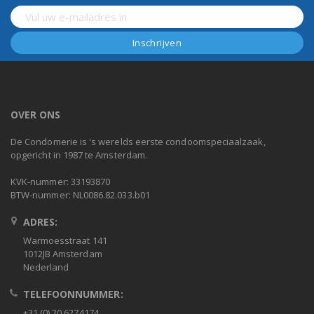
OVER ONS
De Condomerie is 's werelds eerste condoomspeciaalzaak,
opgericht in 1987 te Amsterdam.
KVK-nummer: 33193870
BTW-nummer: NL0086.82.033.b01
ADRES:
Warmoesstraat 141
1012JB Amsterdam
Nederland
TELEFOONNUMMER:
+31 (0) 20 6274174