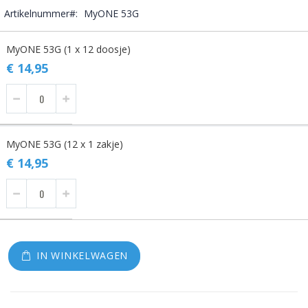
Artikelnummer
MyONE 53G
Gegroepeerde
MyONE 53G (1 x 12 doosje)
productitems
€ 14,95
MyONE 53G (12 x 1 zakje)
€ 14,95
IN WINKELWAGEN