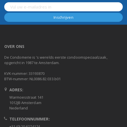
OVER ONS
De Condomerie is 's werelds eerste condoomspeciaalzaak,
opgericht in 1987 te Amsterdam.
KVK-nummer: 33193870
BTW-nummer: NL0086.82.033.b01
ADRES:
Warmoesstraat 141
1012JB Amsterdam
Nederland
TELEFOONNUMMER:
+31 (0) 20 6274174