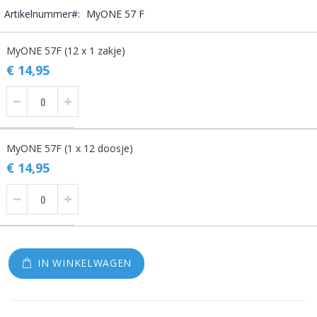
Artikelnummer
MyONE 57 F
Gegroepeerde
MyONE 57F (12 x 1 zakje)
productitems
€ 14,95
MyONE 57F (1 x 12 doosje)
€ 14,95
IN WINKELWAGEN