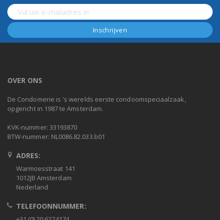
OVER ONS
De Condomerie is 's werelds eerste condoomspeciaalzaak,
opgericht in 1987 te Amsterdam.
KVK-nummer: 33193870
BTW-nummer: NL0086.82.033.b01
ADRES:
Warmoesstraat 141
1012JB Amsterdam
Nederland
TELEFOONNUMMER:
+31 (0) 20 6274174