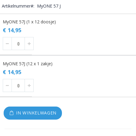
Artikelnummer
MyONE 57 J
Gegroepeerde
MyONE 57J (1 x 12 doosje)
productitems
€ 14,95
MyONE 57J (12 x 1 zakje)
€ 14,95
IN WINKELWAGEN