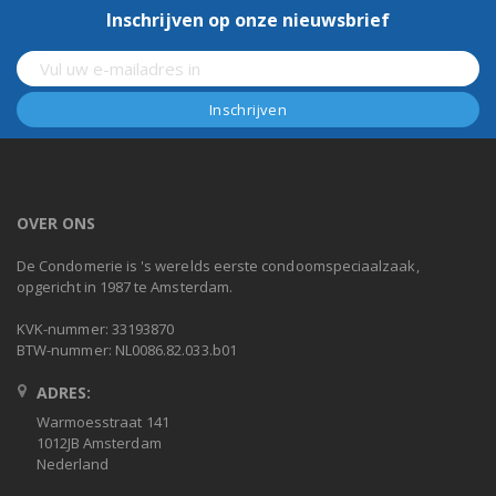
Inschrijven op onze nieuwsbrief
OVER ONS
De Condomerie is 's werelds eerste condoomspeciaalzaak,
opgericht in 1987 te Amsterdam.
KVK-nummer: 33193870
BTW-nummer: NL0086.82.033.b01
ADRES:
Warmoesstraat 141
1012JB Amsterdam
Nederland