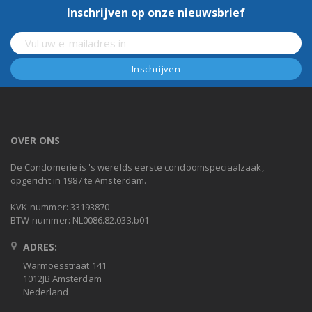
Inschrijven op onze nieuwsbrief
OVER ONS
De Condomerie is 's werelds eerste condoomspeciaalzaak,
opgericht in 1987 te Amsterdam.
KVK-nummer: 33193870
BTW-nummer: NL0086.82.033.b01
ADRES:
Warmoesstraat 141
1012JB Amsterdam
Nederland