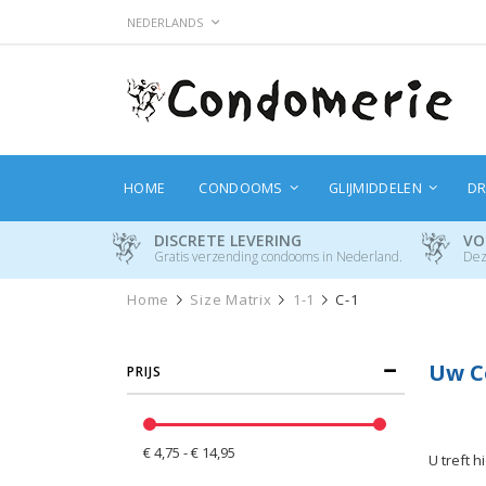
Ga
TAAL
NEDERLANDS
naar
de
inhoud
HOME
CONDOOMS
GLIJMIDDELEN
DR
DISCRETE LEVERING
VO
Gratis verzending condooms in Nederland.
Dez
Home
Size Matrix
1-1
C-1
Uw C
PRIJS
€ 4,75 - € 14,95
U treft 