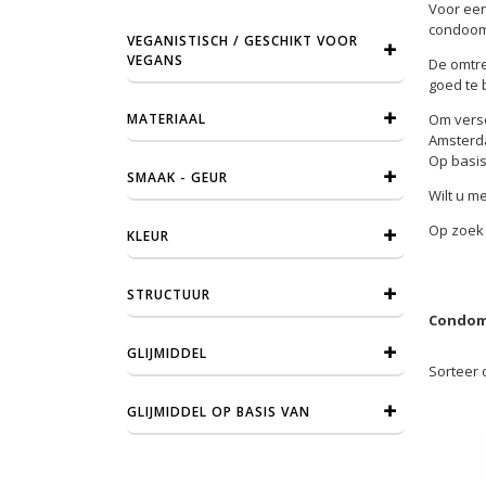
Voor een
condoom n
VEGANISTISCH / GESCHIKT VOOR
VEGANS
De omtre
goed te b
MATERIAAL
Om versc
Amsterda
Op basis
SMAAK - GEUR
Wilt u m
Op zoek 
KLEUR
STRUCTUUR
Condome
GLIJMIDDEL
Sorteer 
GLIJMIDDEL OP BASIS VAN