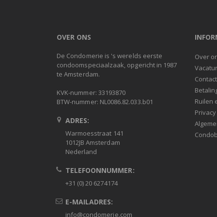
OVER ONS
INFOR
De Condomerie is 's werelds eerste
Over o
condoomspeciaalzaak, opgericht in 1987
Vacatu
te Amsterdam.
Contac
Betalin
KVK-nummer: 33193870
Ruilen 
BTW-nummer: NL0086.82.033.b01
Privacy
ADRES:
Algeme
Warmoesstraat 141
Condob
1012JB Amsterdam
Nederland
TELEFOONNUMMER:
+31 (0) 20 6274174
E-MAILADRES:
info@condomerie.com