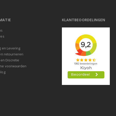
MATIE
KLANTBEOORDELINGEN
ns
res
t
g en Levering
en retourneren
 en Discretie
ne voorwaarden
log