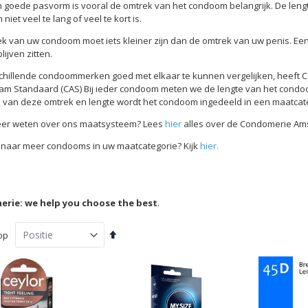
 goede pasvorm is vooral de omtrek van het condoom belangrijk. De leng
iet veel te lang of veel te kort is.
k van uw condoom moet iets kleiner zijn dan de omtrek van uw penis. Ee
lijven zitten.
hillende condoommerken goed met elkaar te kunnen vergelijken, heeft
m Standaard (CAS) Bij ieder condoom meten we de lengte van het condoom
 van deze omtrek en lengte wordt het condoom ingedeeld in een maatcate
eer weten over ons maatsysteem? Lees
hier
alles over de Condomerie Am
naar meer condooms in uw maatcategorie? Kijk
hier.
rie: we help you choose the best
.
Van
op
hoog
naar
laag
sorteren