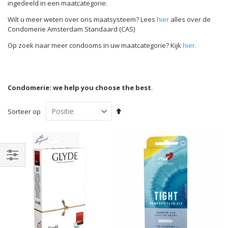
ingedeeld in een maatcategorie.
Wilt u meer weten over ons maatsysteem? Lees
hier
alles over de
Condomerie Amsterdam Standaard (CAS)
Op zoek naar meer condooms in uw maatcategorie? Kijk
hier.
Condomerie: we help you choose the best
.
Van
Sorteer op
hoog
naar
laag
sorteren
Filteren