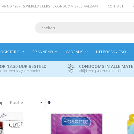
ANNO 1987: 'S WERELDS EERSTE CONDOOM SPECIAALZAAK
CONTACT
Search
OGISTERIE
SPANNEND
CADEAUS
HELPDESK / FAQ
OR 13.30 UUR BESTELD
CONDOOMS IN ALLE MAT
elfde werkdag verzonden.
Altijd een passend condoom.
Van
op
hoog
naar
laag
sorteren