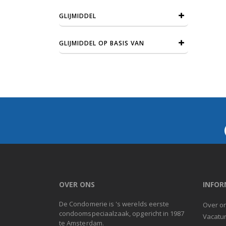
GLIJMIDDEL
GLIJMIDDEL OP BASIS VAN
OVER ONS
INFOR
De Condomerie is 's werelds eerste
Over o
condoomspeciaalzaak, opgericht in 1987
Vacatu
te Amsterdam.