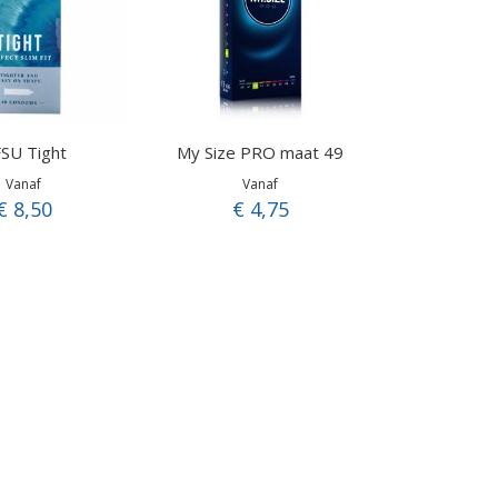
SU Tight
My Size PRO maat 49
Vanaf
Vanaf
€ 8,50
€ 4,75