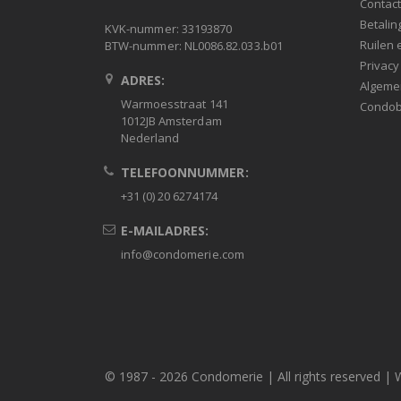
Contac
Betalin
KVK-nummer: 33193870
Ruilen 
BTW-nummer: NL0086.82.033.b01
Privacy
ADRES:
Algeme
Warmoesstraat 141
Condob
1012JB Amsterdam
Nederland
TELEFOONNUMMER:
+31 (0) 20 6274174
E-MAILADRES:
info@condomerie.com
© 1987 -
2026 Condomerie | All rights reserved | 