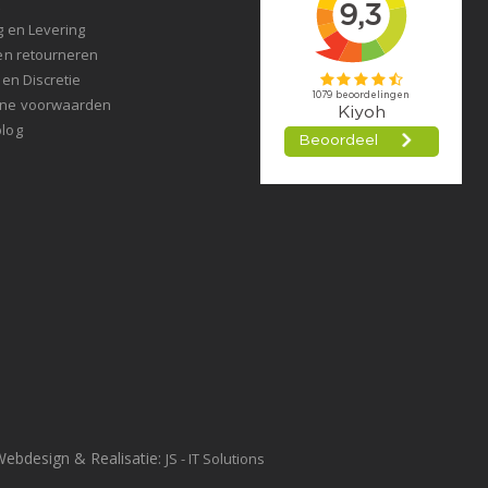
t
g en Levering
en retourneren
 en Discretie
ne voorwaarden
log
Webdesign & Realisatie:
JS - IT Solutions