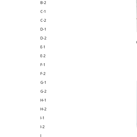
B-2
C-1
C-2
D-1
D-2
E-1
E-2
F-1
F-2
G-1
G-2
H-1
H-2
I-1
I-2
J