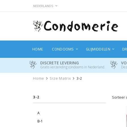
Ga
TAAL
NEDERLANDS
naar
de
inhoud
HOME
CONDOOMS
GLIJMIDDELEN
DR
DISCRETE LEVERING
VO
Gratis verzending condooms in Nederland.
Dez
Home
Size Matrix
3-2
3-2
Sorteer 
A
B-1