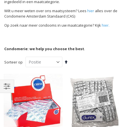
ingedeeld in een maatcategorie.
Wilt u meer weten over ons maatsysteem? Lees
hier
alles over de
Condomerie Amsterdam Standaard (CAS)
Op zoek naar meer condooms in uw maatcategorie? Kijk
hier.
Condomerie: we help you choose the best
.
Van
Sorteer op
hoog
naar
laag
sorteren
Filteren