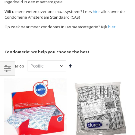
ingedeeld in een maatcategorie.
Wilt u meer weten over ons maatsysteem? Lees
hier
alles over de
Condomerie Amsterdam Standaard (CAS)
Op zoek naar meer condooms in uw maatcategorie? Kijk
hier.
Condomerie: we help you choose the best
.
Van
Sorteer op
hoog
naar
Filteren
laag
sorteren