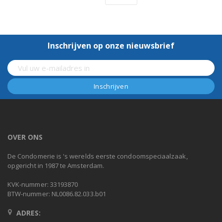
Inschrijven op onze nieuwsbrief
OVER ONS
De Condomerie is 's werelds eerste condoomspeciaalzaak,
opgericht in 1987 te Amsterdam.
KVK-nummer: 33193870
BTW-nummer: NL0086.82.033.b01
ADRES: