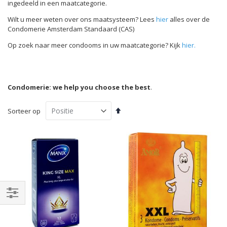
ingedeeld in een maatcategorie.
Wilt u meer weten over ons maatsysteem? Lees
hier
alles over de
Condomerie Amsterdam Standaard (CAS)
Op zoek naar meer condooms in uw maatcategorie? Kijk
hier.
Condomerie: we help you choose the best
.
Van
Sorteer op
hoog
naar
laag
sorteren
Filteren