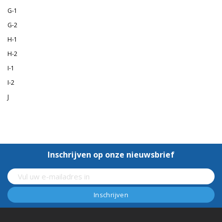
G-1
G-2
H-1
H-2
I-1
I-2
J
Inschrijven op onze nieuwsbrief