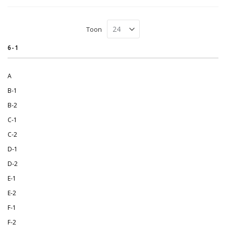
Toon
6-1
A
B-1
B-2
C-1
C-2
D-1
D-2
E-1
E-2
F-1
F-2