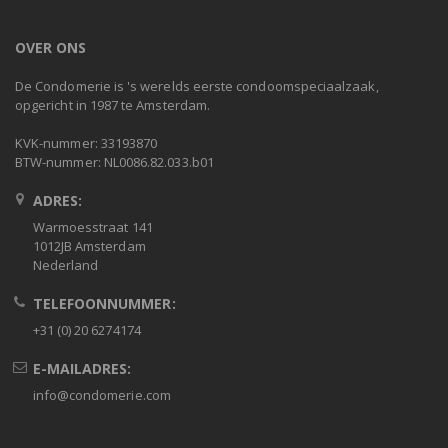
OVER ONS
De Condomerie is 's werelds eerste condoomspeciaalzaak,
opgericht in 1987 te Amsterdam.
KVK-nummer: 33193870
BTW-nummer: NL0086.82.033.b01
ADRES:
Warmoesstraat 141
1012JB Amsterdam
Nederland
TELEFOONNUMMER:
+31 (0) 20 6274174
E-MAILADRES:
info@condomerie.com