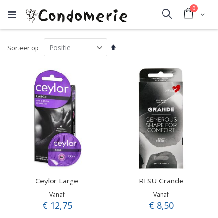
producte
0
Cart
Search
Van
Sorteer op
hoog
naar
laag
sorteren
Ceylor Large
RFSU Grande
Vanaf
Vanaf
€ 12,75
€ 8,50