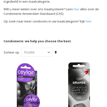
ingedeeld in een maatcategorie.
Wilt u meer weten over ons maatsysteem? Lees
hier
alles over de
Condomerie Amsterdam Standaard (CAS)
Op zoek naar meer condooms in uw maatcategorie? Kijk
hier.
Condomerie: we help you choose the best
.
Van
Sorteer op
hoog
naar
laag
sorteren