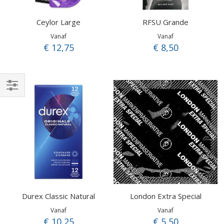
Ceylor Large
RFSU Grande
Vanaf
Vanaf
€ 12,75
€ 8,50
Filteren
Durex Classic Natural
London Extra Special
Vanaf
Vanaf
€ 10,25
€ 5,50