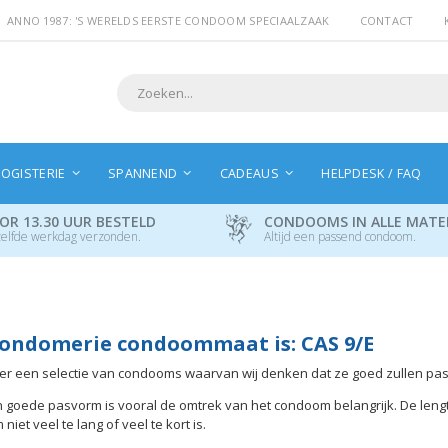
ANNO 1987: 'S WERELDS EERSTE CONDOOM SPECIAALZAAK
CONTACT
Search
OGISTERIE
SPANNEND
CADEAUS
HELPDESK / FAQ
OR 13.30 UUR BESTELD
CONDOOMS IN ALLE MAT
elfde werkdag verzonden.
Altijd een passend condoom.
ondomerie condoommaat is: CAS 9/E
hier een selectie van condooms waarvan wij denken dat ze goed zullen pa
 goede pasvorm is vooral de omtrek van het condoom belangrijk. De leng
iet veel te lang of veel te kort is.