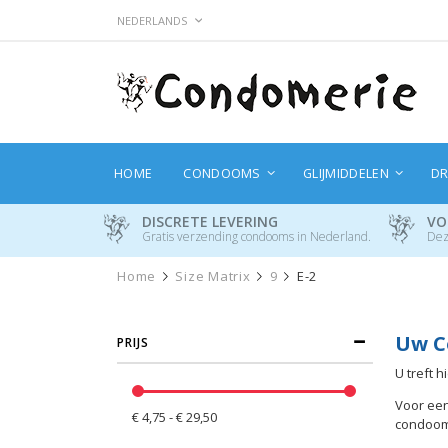
Ga
TAAL
NEDERLANDS
naar
de
inhoud
HOME
CONDOOMS
GLIJMIDDELEN
DR
DISCRETE LEVERING
VO
Gratis verzending condooms in Nederland.
Dez
Home
Size Matrix
9
E-2
Uw C
PRIJS
U treft 
Voor een
€ 4,75 - € 29,50
condoom n