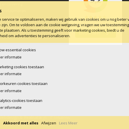
g en Levering
en retourneren
S
 en Discretie
service te optimaliseren, maken wij gebruik van cookies om u nog beter 
ne voorwaarden
e zijn. Om te voldoen aan de cookie wetgeving, vragen we uw toestemmin
te plaatsen. Als u toestemming geeft voor marketing cookies, biedt u de
log
heid om advertenties te personaliseren.
low essential cookies
er informatie
rketing cookies toestaan
er informatie
orkeuren cookies toestaan
er informatie
alytics-cookies toestaan
er informatie
Webdesign & Realisatie:
JS - IT Solutions
n
Akkoord met alles
Afwijzen
Lees Meer