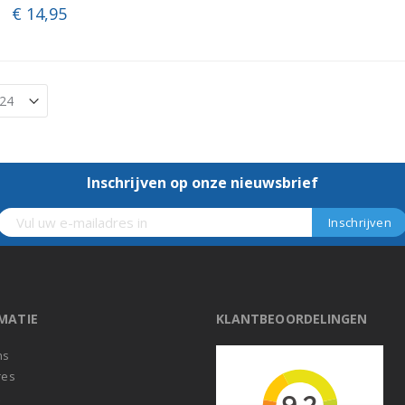
€ 14,95
Inschrijven op onze nieuwsbrief
MATIE
KLANTBEOORDELINGEN
ns
res
t