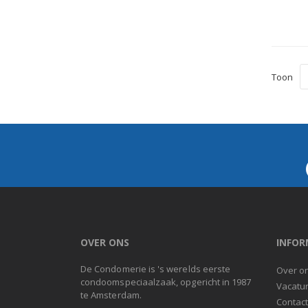
Toon
OVER ONS
INFOR
De Condomerie is 's werelds eerste
Over o
condoomspeciaalzaak, opgericht in 1987
Vacatu
te Amsterdam.
Contac