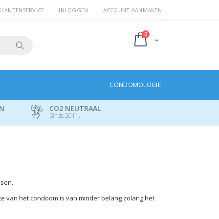
KLANTENSERVICE
INLOGGEN
ACCOUNT AANMAKEN
producten
0
Cart
Search
CONDOMOLOGIE
EN
CO2 NEUTRAAL
Sinds 2011.
ssen.
te van het condoom is van minder belang zolang het