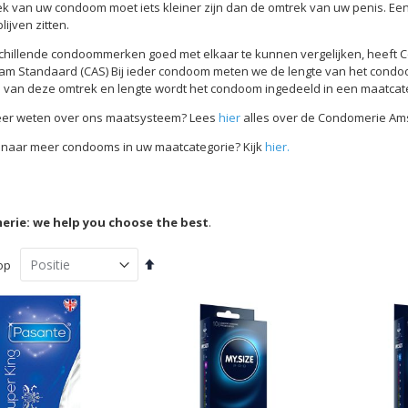
k van uw condoom moet iets kleiner zijn dan de omtrek van uw penis. Ee
lijven zitten.
hillende condoommerken goed met elkaar te kunnen vergelijken, heeft
m Standaard (CAS) Bij ieder condoom meten we de lengte van het condoom
 van deze omtrek en lengte wordt het condoom ingedeeld in een maatcate
eer weten over ons maatsysteem? Lees
hier
alles over de Condomerie Am
naar meer condooms in uw maatcategorie? Kijk
hier.
rie: we help you choose the best
.
Van
op
hoog
naar
laag
sorteren