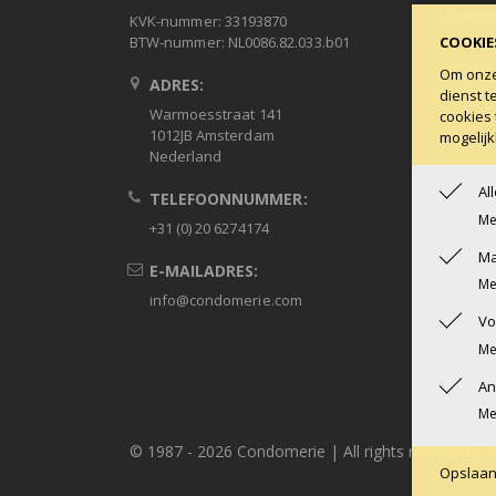
Betalin
KVK-nummer: 33193870
Ruilen 
COOKIE
BTW-nummer: NL0086.82.033.b01
Privacy
Om onze 
ADRES:
Algeme
dienst t
Warmoesstraat 141
cookies 
Condob
1012JB Amsterdam
mogelijk
Nederland
Al
TELEFOONNUMMER:
Me
+31 (0) 20 6274174
Ma
E-MAILADRES:
Me
info@condomerie.com
Vo
Me
An
Me
© 1987 -
2026 Condomerie | All rights reserved | 
Opslaa