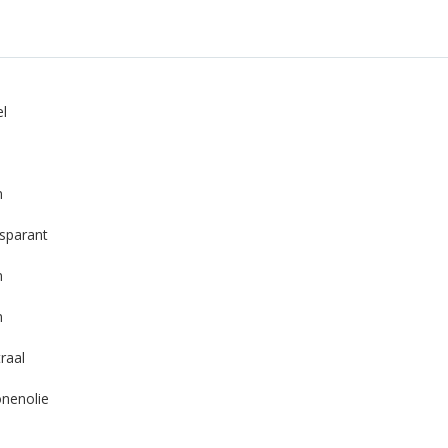
el
n
sparant
n
n
raal
onenolie