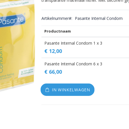
transparante materiaal nitriel. Met siliconen gli
gallerij
Artikelnummer
Pasante Internal Condom
Productnaam
Gegroepeerde
Pasante Internal Condom 1 x 3
productitems
€ 12,00
Pasante Internal Condom 6 x 3
€ 66,00
IN WINKELWAGEN