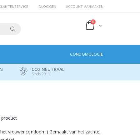
KLANTENSERVICE
INLOGGEN
ACCOUNT AANMAKEN
producten
0
Cart
Search
CONDOMOLOGIE
EN
CO2 NEUTRAAL
Sinds 2011.
t product
ls het vrouwencondoom.) Gemaakt van het zachte,