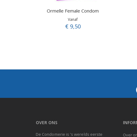
Ormelle Female Condom
Vanaf
€ 9,50
OVER ONS
INFOR
De Condomerie is 's werelds eerste
Over o