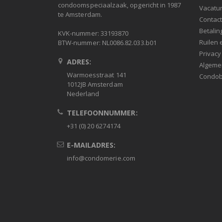
condoomspeciaalzaak, opgericht in 1987
Vacatu
te Amsterdam.
Contac
Betalin
KVK-nummer: 33193870
Ruilen 
BTW-nummer: NL0086.82.033.b01
Privacy
ADRES:
Algeme
Warmoesstraat 141
Condob
1012JB Amsterdam
Nederland
TELEFOONNUMMER:
+31 (0) 20 6274174
E-MAILADRES:
info@condomerie.com