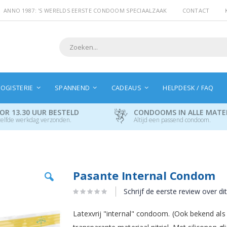
ANNO 1987: 'S WERELDS EERSTE CONDOOM SPECIAALZAAK
CONTACT
Search
OGISTERIE
SPANNEND
CADEAUS
HELPDESK / FAQ
OR 13.30 UUR BESTELD
CONDOOMS IN ALLE MAT
elfde werkdag verzonden.
Altijd een passend condoom.
Ga
Pasante Internal Condom
naar
het
Schrijf de eerste review over di
begin
van
Latexvrij "internal" condoom. (Ook bekend a
de
afbeeldingen-