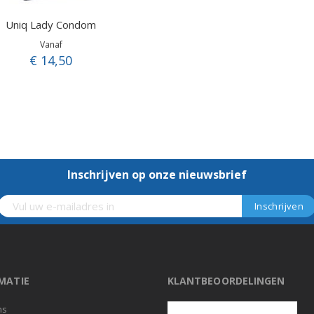
Uniq Lady Condom
Vanaf
€ 14,50
Inschrijven op onze nieuwsbrief
MATIE
KLANTBEOORDELINGEN
ns