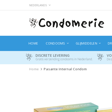
Ga
TAAL
NEDERLANDS
naar
de
inhoud
HOME
CONDOOMS
GLIJMIDDELEN
DR
DISCRETE LEVERING
VO
Gratis verzending condooms in Nederland.
Dez
Home
Pasante Internal Condom
Ga
naar
het
einde
van
de
afbeeldingen-