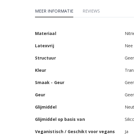
MEER INFORMATIE
REVIEWS
Meer
Materiaal
Nitri
informatie
Latexvrij
Nee
Structuur
Gee
Kleur
Tran
Smaak - Geur
Gee
Geur
Gee
Glijmiddel
Neut
Glijmiddel op basis van
Silic
Veganistisch / Geschikt voor vegans
Ja