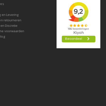
res
t
g en Levering
en retourneren
 en Discretie
ne voorwaarden
log