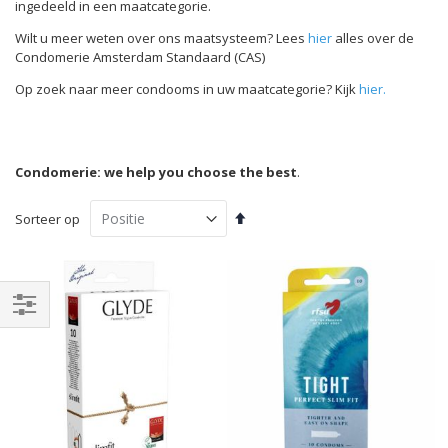
ingedeeld in een maatcategorie.
Wilt u meer weten over ons maatsysteem? Lees
hier
alles over de
Condomerie Amsterdam Standaard (CAS)
Op zoek naar meer condooms in uw maatcategorie? Kijk
hier.
Condomerie: we help you choose the best
.
Van
Sorteer op
hoog
naar
laag
sorteren
Filteren