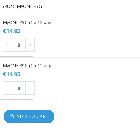
SKU
MyONE 49G
Grouped
MyONE 49G (1 x 12 box)
product
items
€14.95
MyONE 49G (1 x 12 bag)
€14.95
ADD TO CART