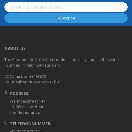
ABOUT US
The Condomerie is the first condom speciality shop in the world.
Founded in 1987 in Amsterdam.
COC-number: 33193870
VAT number: NL0086.82.033.b01
ADDRESS:
Warmoesstraat 141
1012JB Amsterdam
The Netherlands
TELEFOONNUMMER:
+31 (0) 20 6274174